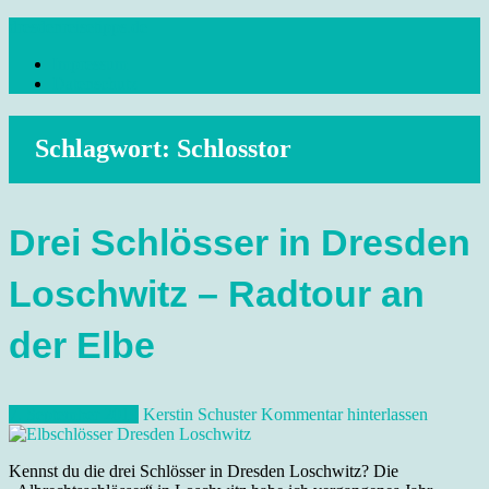
Skip
dresdenreisetipps.de
to
Impressum
content
Reisetipps Dresden, Sehenswürdigkeiten, Ausflugsziele Sachsen,
Datenschutz
Veranstaltungen, Wandern, Kunst und Kultur im schönen Elbflorenz..
Schlagwort:
Schlosstor
Drei Schlösser in Dresden
Loschwitz – Radtour an
der Elbe
7. September 2019
Kerstin Schuster
Kommentar hinterlassen
Kennst du die drei Schlösser in Dresden Loschwitz? Die