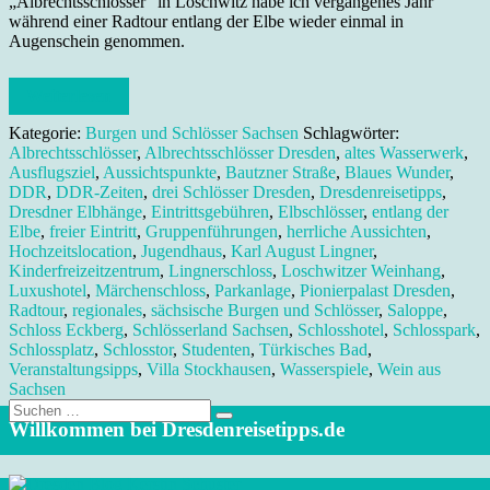
„Albrechtsschlösser“ in Loschwitz habe ich vergangenes Jahr
während einer Radtour entlang der Elbe wieder einmal in
Augenschein genommen.
Weiterlesen
Kategorie:
Burgen und Schlösser Sachsen
Schlagwörter:
Albrechtsschlösser
,
Albrechtsschlösser Dresden
,
altes Wasserwerk
,
Ausflugsziel
,
Aussichtspunkte
,
Bautzner Straße
,
Blaues Wunder
,
DDR
,
DDR-Zeiten
,
drei Schlösser Dresden
,
Dresdenreisetipps
,
Dresdner Elbhänge
,
Eintrittsgebühren
,
Elbschlösser
,
entlang der
Elbe
,
freier Eintritt
,
Gruppenführungen
,
herrliche Aussichten
,
Hochzeitslocation
,
Jugendhaus
,
Karl August Lingner
,
Kinderfreizeitzentrum
,
Lingnerschloss
,
Loschwitzer Weinhang
,
Luxushotel
,
Märchenschloss
,
Parkanlage
,
Pionierpalast Dresden
,
Radtour
,
regionales
,
sächsische Burgen und Schlösser
,
Saloppe
,
Schloss Eckberg
,
Schlösserland Sachsen
,
Schlosshotel
,
Schlosspark
,
Schlossplatz
,
Schlosstor
,
Studenten
,
Türkisches Bad
,
Veranstaltungsipps
,
Villa Stockhausen
,
Wasserspiele
,
Wein aus
Sachsen
Suche
nach:
Willkommen bei Dresdenreisetipps.de