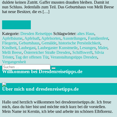
duldete keinen Zutritt. Gaffer mussten draußen bleiben. Damit ist
nun Schluss. Jedenfalls zum Teil. Das Geburtshaus von Melli Beese
hat neue Besitzer, die es […]
Weiterlesen
Kategorie:
Dresden Reisetipps
Schlagwörter:
altes Haus
,
Apfelbäume
,
Apfelsaft
,
Apfelsorten
,
Ausstellungen
,
Familienfest
,
Fliegerin
,
Geburtshaus
,
Gemälde
,
historische Persönlichkeit
,
Kindheit
,
Laubegast
,
Laubegaster Kunstmeile
,
Lesungen
,
Maler
,
Melli Beese
,
Österreicher Straße Dresden
,
Schiffswerft
,
Silvia
Tröster
,
Tag der offenen Tür
,
Veranstaltungstipps Dresden
,
Vergangenheit
Suche
nach:
Willkommen bei Dresdenreisetipps.de
Über mich und dresdenreisetipps.de
Hallo und herzlich willkommen bei dresdenreisetipps.de. Ich freue
mich, dass du hier bist und möchte mich kurz bei dir vorstellen.
Mein Name ist Kerstin, ich lebe und arbeite im schönen Elbflorenz.