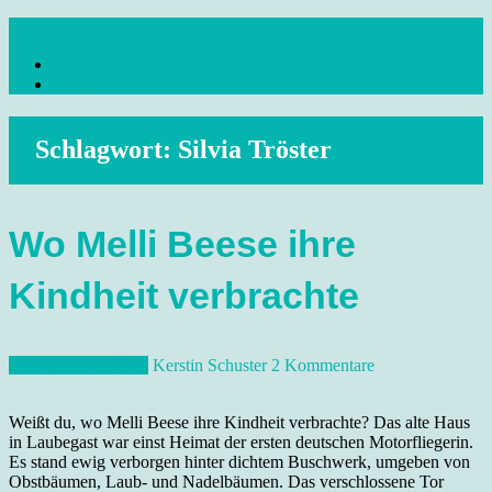
Skip
dresdenreisetipps.de
to
Impressum
content
Reisetipps Dresden, Sehenswürdigkeiten, Ausflugsziele Sachsen,
Datenschutz
Veranstaltungen, Wandern, Kunst und Kultur im schönen Elbflorenz..
Schlagwort:
Silvia Tröster
Wo Melli Beese ihre
Kindheit verbrachte
13. September 2018
Kerstin Schuster
2 Kommentare
Weißt du, wo Melli Beese ihre Kindheit verbrachte? Das alte Haus
in Laubegast war einst Heimat der ersten deutschen Motorfliegerin.
Es stand ewig verborgen hinter dichtem Buschwerk, umgeben von
Obstbäumen, Laub- und Nadelbäumen. Das verschlossene Tor