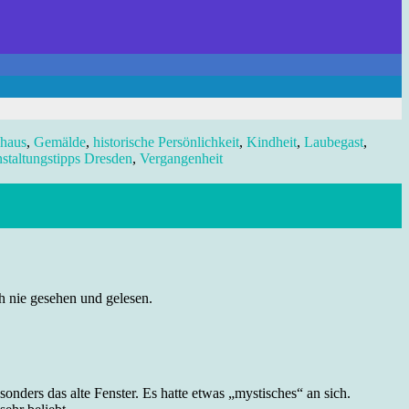
shaus
,
Gemälde
,
historische Persönlichkeit
,
Kindheit
,
Laubegast
,
staltungstipps Dresden
,
Vergangenheit
h nie gesehen und gelesen.
onders das alte Fenster. Es hatte etwas „mystisches“ an sich.