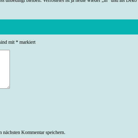
unbedingt bleiben. Verrostetes ist ja heute wieder „in“ und als Deko s
sind mit
*
markiert
n nächsten Kommentar speichern.