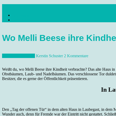
Skip
dresdenreisetipps.de
to
Impressum
content
Reisetipps Dresden, Sehenswürdigkeiten, Ausflugsziele Sachsen, Ver
Datenschutz
Wo Melli Beese ihre Kindhe
13. September 2018
Kerstin Schuster
2 Kommentare
Weißt du, wo Melli Beese ihre Kindheit verbrachte? Das alte Haus i
Obstbäumen, Laub- und Nadelbäumen. Das verschlossene Tor duldete k
Besitzer, die es gerne der Öffentlichkeit präsentieren.
In La
Den „Tag der offenen Tür“ in dem alten Haus in Laubegast, in dem Mel
Wunder auch, denn für Fremde war der Eintritt nicht gestattet. Schlie