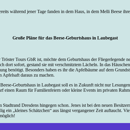
reits während jener Tage fanden in dem Haus, in dem Melli Beese ihre
Große Pläne für das Beese-Geburtshaus in Laubegast
der Tröster Tours GbR ist, möchte dem Geburtshaus der Fliegerlegende ne
ich dort sofort, gestand sie mit verschmitztem Lächeln. In das Häusch
ung benötigt. Besonders haben es ihr die Apfelbäume auf dem Grundstüc
n Apfelsaft daraus zu machen.
m Beese-Geburtshaus in Laubegast soll es in Zukunft nicht nur Lesungen
einen Raum für Familienfeiern oder kleine Events im privaten Rahmen 
m Stadtrand Dresdens hingegen schon. Jenes ist bei den neuen Besitzer
ig ein „kleines Schätzchen“ aus längst vergangener Zeit auftaucht. Vi
nmöglich!