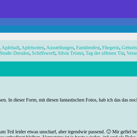
,
Apfelsaft
,
Apfelsorten
,
Ausstellungen
,
Familienfest
,
Fliegerin
,
Geburt
 Straße Dresden
,
Schiffswerft
,
Silvia Tröster
,
Tag der offenen Tür
,
Veran
n. In dieser Form, mit diesen fantastischen Fotos, hab ich das das noc
m Teil leider etwas unscharf, aber irgendwie passend. 🙂 Mir gefiel bes