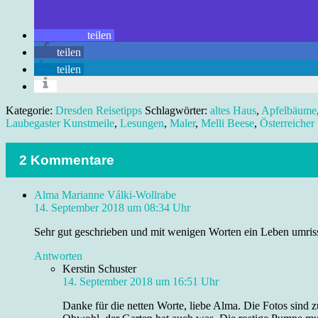
teilen
teilen
teilen
Kategorie:
Dresden Reisetipps
Schlagwörter:
altes Haus
,
Apfelbäume
Laubegaster Kunstmeile
,
Lesungen
,
Maler
,
Melli Beese
,
Österreicher
2 Kommentare
Alma Marianne Válki-Wollrabe
14. September 2018 um 08:34 Uhr
Sehr gut geschrieben und mit wenigen Worten ein Leben umrisse
Antworten
Kerstin Schuster
14. September 2018 um 16:51 Uhr
Danke für die netten Worte, liebe Alma. Die Fotos sind zu