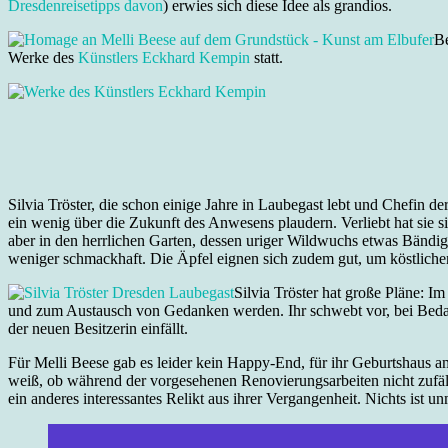
Dresdenreisetipps davon
) erwies sich diese Idee als grandios.
Be
Werke des
Künstlers Eckhard Kempin
statt.
Silvia Tröster, die schon einige Jahre in Laubegast lebt und Chefin 
ein wenig über die Zukunft des Anwesens plaudern. Verliebt hat sie s
aber in den herrlichen Garten, dessen uriger Wildwuchs etwas Bändig
weniger schmackhaft. Die Äpfel eignen sich zudem gut, um köstliche
Silvia Tröster hat große Pläne: I
und zum Austausch von Gedanken werden. Ihr schwebt vor, bei Bedarf 
der neuen Besitzerin einfällt.
Für Melli Beese gab es leider kein Happy-End, für ihr Geburtshaus a
weiß, ob während der vorgesehenen Renovierungsarbeiten nicht zufäll
ein anderes interessantes Relikt aus ihrer Vergangenheit. Nichts ist u