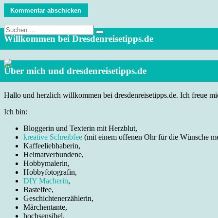
Suche
nach:
Willkommen bei Dresdenreisetipps.de
Über mich und dresdenreisetipps.de
Hallo und herzlich willkommen bei dresdenreisetipps.de. Ich freue mic
Ich bin:
Bloggerin und Texterin mit Herzblut,
kreative Schreibfee
(mit einem offenen Ohr für die Wünsche m
Kaffeeliebhaberin,
Heimatverbundene,
Hobbymalerin,
Hobbyfotografin,
DIY Macherin
,
Bastelfee,
Geschichtenerzählerin,
Märchentante,
hochsensibel,