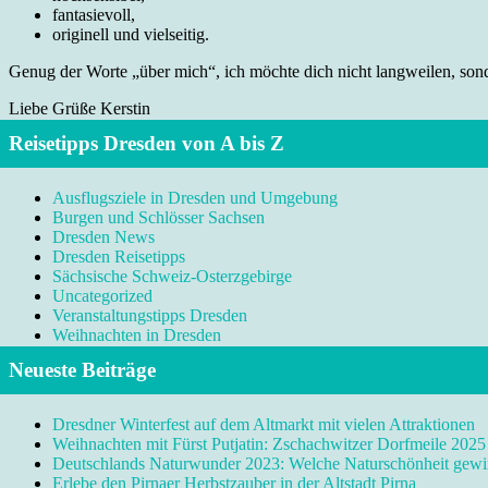
fantasievoll,
originell und vielseitig.
Genug der Worte „über mich“, ich möchte dich nicht langweilen, sonde
Liebe Grüße Kerstin
Reisetipps Dresden von A bis Z
Ausflugsziele in Dresden und Umgebung
Burgen und Schlösser Sachsen
Dresden News
Dresden Reisetipps
Sächsische Schweiz-Osterzgebirge
Uncategorized
Veranstaltungstipps Dresden
Weihnachten in Dresden
Neueste Beiträge
Dresdner Winterfest auf dem Altmarkt mit vielen Attraktionen
Weihnachten mit Fürst Putjatin: Zschachwitzer Dorfmeile 2025
Deutschlands Naturwunder 2023: Welche Naturschönheit gewi
Erlebe den Pirnaer Herbstzauber in der Altstadt Pirna