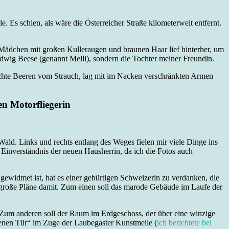
. Es schien, als wäre die Österreicher Straße kilometerweit entfernt.
 Mädchen mit großen Kulleraugen und braunen Haar lief hinterher, um
Hedwig Beese (genannt Melli), sondern die Tochter meiner Freundin.
chte Beeren vom Strauch, lag mit im Nacken verschränkten Armen
en Motorfliegerin
ald. Links und rechts entlang des Weges fielen mir viele Dinge ins
s Einverständnis der neuen Hausherrin, da ich die Fotos auch
 gewidmet ist, hat es einer gebürtigen Schweizerin zu verdanken, die
 große Pläne damit. Zum einen soll das marode Gebäude im Laufe der
Zum anderen soll der Raum im Erdgeschoss, der über eine winzige
fenen Tür“ im Zuge der Laubegaster Kunstmeile (
ich berichtete bei