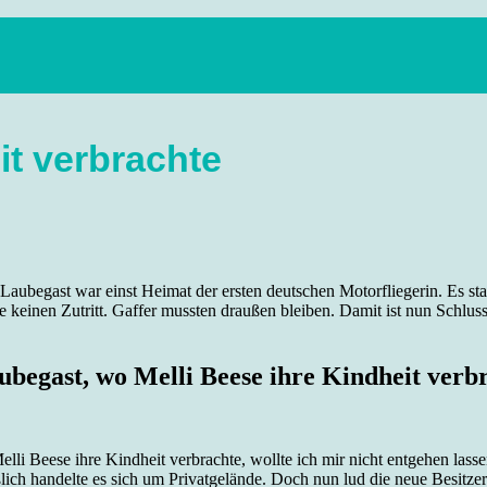
anstaltungen, Wandern, Kunst und Kultur im schönen Elbflorenz..
it verbrachte
n Laubegast war einst Heimat der ersten deutschen Motorfliegerin. Es
einen Zutritt. Gaffer mussten draußen bleiben. Damit ist nun Schluss
ubegast, wo Melli Beese ihre Kindheit verb
li Beese ihre Kindheit verbrachte, wollte ich mir nicht entgehen lassen
ßlich handelte es sich um Privatgelände. Doch nun lud die neue Besitzer