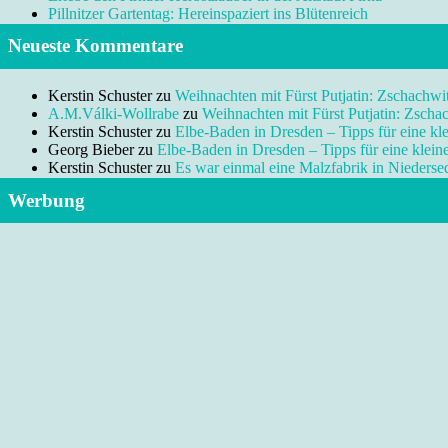
Pillnitzer Gartentag: Hereinspaziert ins Blütenreich
Neueste Kommentare
Kerstin Schuster
zu
Weihnachten mit Fürst Putjatin: Zschachwi
A.M.Válki-Wollrabe
zu
Weihnachten mit Fürst Putjatin: Zscha
Kerstin Schuster
zu
Elbe-Baden in Dresden – Tipps für eine kl
Georg Bieber
zu
Elbe-Baden in Dresden – Tipps für eine klei
Kerstin Schuster
zu
Es war einmal eine Malzfabrik in Niedersed
Werbung