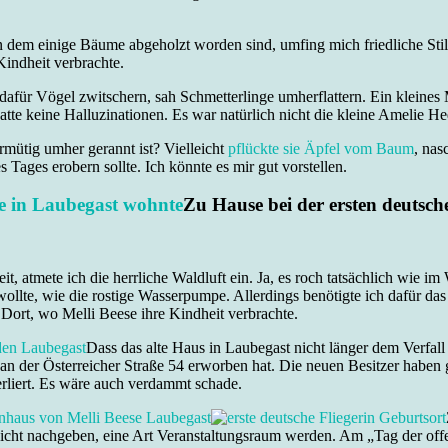
n dem einige Bäume abgeholzt worden sind, umfing mich friedliche Stille
Kindheit verbrachte.
afür Vögel zwitschern, sah Schmetterlinge umherflattern. Ein kleines
hatte keine Halluzinationen. Es war natürlich nicht die kleine Amelie 
rmütig umher gerannt ist? Vielleicht
pflückte sie Äpfel vom Baum
, nas
Tages erobern sollte. Ich könnte es mir gut vorstellen.
Zu Hause bei der ersten deutsch
mete ich die herrliche Waldluft ein. Ja, es roch tatsächlich wie im W
wollte, wie die rostige Wasserpumpe. Allerdings benötigte ich dafür da
 Dort, wo Melli Beese ihre Kindheit verbrachte.
Dass das alte Haus in Laubegast nicht länger dem Verfall
n der Österreicher Straße 54 erworben hat. Die neuen Besitzer haben
erliert. Es wäre auch verdammt schade.
leicht nachgeben, eine Art Veranstaltungsraum werden. Am „Tag der of