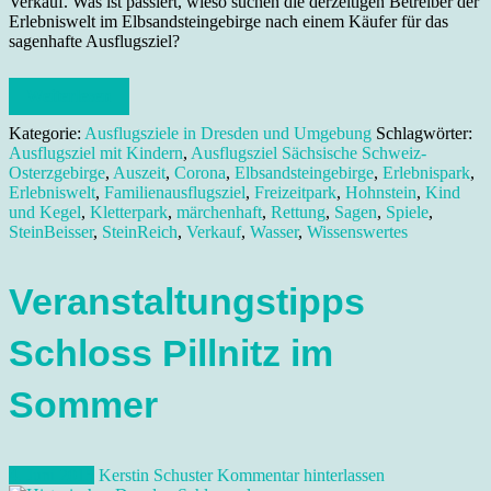
Verkauf. Was ist passiert, wieso suchen die derzeitigen Betreiber der
Erlebniswelt im Elbsandsteingebirge nach einem Käufer für das
sagenhafte Ausflugsziel?
Weiterlesen
Kategorie:
Ausflugsziele in Dresden und Umgebung
Schlagwörter:
Ausflugsziel mit Kindern
,
Ausflugsziel Sächsische Schweiz-
Osterzgebirge
,
Auszeit
,
Corona
,
Elbsandsteingebirge
,
Erlebnispark
,
Erlebniswelt
,
Familienausflugsziel
,
Freizeitpark
,
Hohnstein
,
Kind
und Kegel
,
Kletterpark
,
märchenhaft
,
Rettung
,
Sagen
,
Spiele
,
SteinBeisser
,
SteinReich
,
Verkauf
,
Wasser
,
Wissenswertes
Veranstaltungstipps
Schloss Pillnitz im
Sommer
4. Juni 2015
Kerstin Schuster
Kommentar hinterlassen