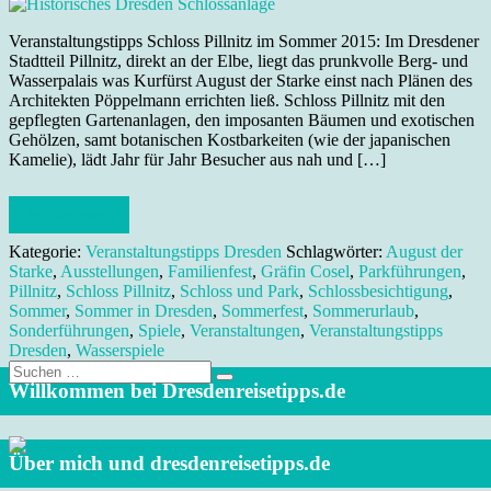
Veranstaltungstipps Schloss Pillnitz im Sommer 2015: Im Dresdener
Stadtteil Pillnitz, direkt an der Elbe, liegt das prunkvolle Berg- und
Wasserpalais was Kurfürst August der Starke einst nach Plänen des
Architekten Pöppelmann errichten ließ. Schloss Pillnitz mit den
gepflegten Gartenanlagen, den imposanten Bäumen und exotischen
Gehölzen, samt botanischen Kostbarkeiten (wie der japanischen
Kamelie), lädt Jahr für Jahr Besucher aus nah und […]
Weiterlesen
Kategorie:
Veranstaltungstipps Dresden
Schlagwörter:
August der
Starke
,
Ausstellungen
,
Familienfest
,
Gräfin Cosel
,
Parkführungen
,
Pillnitz
,
Schloss Pillnitz
,
Schloss und Park
,
Schlossbesichtigung
,
Sommer
,
Sommer in Dresden
,
Sommerfest
,
Sommerurlaub
,
Sonderführungen
,
Spiele
,
Veranstaltungen
,
Veranstaltungstipps
Dresden
,
Wasserspiele
Suche
nach:
Willkommen bei Dresdenreisetipps.de
Über mich und dresdenreisetipps.de