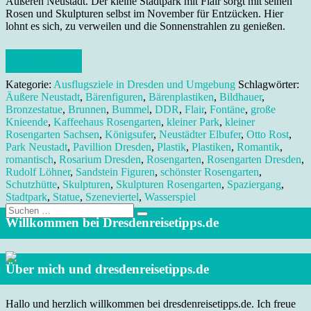
Äußeren Neustadt. Der kleine Stadtpark mit Flair sorgt mit seinen
Rosen und Skulpturen selbst im November für Entzücken. Hier
lohnt es sich, zu verweilen und die Sonnenstrahlen zu genießen.
Weiterlesen
Kategorie:
Ausflugsziele in Dresden und Umgebung
Schlagwörter:
Äußere Neustadt
,
Bärenfiguren
,
Bärenplastiken
,
Bildhauer
,
Bronzestatue
,
Brunnen
,
Bummel
,
DDR
,
Flair
,
Fontäne
,
große
Knieende
,
Kaffeehaus Rosengarten
,
kleiner Park
,
kleiner
Rosengarten Sachsen
,
Königsufer
,
Neustädter Elbufer
,
Otto Rost
,
Park Neustadt
,
Pavillion Dresden
,
Plastik
,
Plastiken
,
Romantik
,
romantisch
,
Rosarium Dresden
,
Rosengarten
,
Rosengarten Dresden
,
Rudolf Löhner
,
Sandstein Figuren
,
schönster Rosengarten
,
Schutzhütte
,
Skulpturen
,
Skulpturen Rosengarten
,
Spaziergang
,
Stadtpark
,
Statue
,
Szeneviertel
,
Wasserspiel
Suche
nach:
Willkommen bei Dresdenreisetipps.de
Über mich und dresdenreisetipps.de
Hallo und herzlich willkommen bei dresdenreisetipps.de. Ich freue