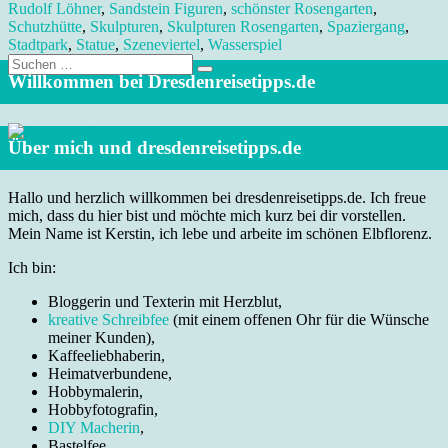
Rudolf Löhner
,
Sandstein Figuren
,
schönster Rosengarten
,
Schutzhütte
,
Skulpturen
,
Skulpturen Rosengarten
,
Spaziergang
,
Stadtpark
,
Statue
,
Szeneviertel
,
Wasserspiel
Suche
nach:
Willkommen bei Dresdenreisetipps.de
Über mich und dresdenreisetipps.de
Hallo und herzlich willkommen bei dresdenreisetipps.de. Ich freue
mich, dass du hier bist und möchte mich kurz bei dir vorstellen.
Mein Name ist Kerstin, ich lebe und arbeite im schönen Elbflorenz.
Ich bin:
Bloggerin und Texterin mit Herzblut,
kreative Schreibfee
(mit einem offenen Ohr für die Wünsche
meiner Kunden),
Kaffeeliebhaberin,
Heimatverbundene,
Hobbymalerin,
Hobbyfotografin,
DIY Macherin
,
Bastelfee,