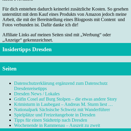
Für dich entstehen dadurch keinerlei zusätzliche Kosten. So gesehen
unterstützt mit dem Kauf eines Produkts von Amazon jedoch meine
Arbeit, die mit der Bereitstellung eines Blogposts mit Content und
Fotos verbunden ist. Dafür danke ich dir!
Affiliate Links auf meinen Seiten sind mit „Werbung“ oder
„Anzeige“ gekennzeichnet.
Insidertipps Dresden
Seiten
Datenschutzerklärung ergänzend zum Datenschutz
Dresdenreisetipps
Dresden News / Lokales
Gräfin Cosel auf Burg Stolpen – die etwas andere Story
Krimisturm in Laubegast – Andreas M. Sturm liest …
Nationalpark Sächsische Schweiz mit Wanderführer
Spielplätze und Freizeitangebote in Dresden
Tipps für einen Städtetrip nach Dresden
Wochenende in Rammenau – Auszeit zu zweit