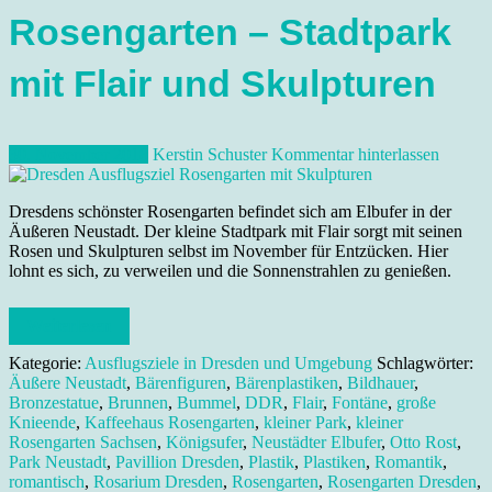
Rosengarten – Stadtpark
mit Flair und Skulpturen
30. November 2018
Kerstin Schuster
Kommentar hinterlassen
Dresdens schönster Rosengarten befindet sich am Elbufer in der
Äußeren Neustadt. Der kleine Stadtpark mit Flair sorgt mit seinen
Rosen und Skulpturen selbst im November für Entzücken. Hier
lohnt es sich, zu verweilen und die Sonnenstrahlen zu genießen.
Weiterlesen
Kategorie:
Ausflugsziele in Dresden und Umgebung
Schlagwörter:
Äußere Neustadt
,
Bärenfiguren
,
Bärenplastiken
,
Bildhauer
,
Bronzestatue
,
Brunnen
,
Bummel
,
DDR
,
Flair
,
Fontäne
,
große
Knieende
,
Kaffeehaus Rosengarten
,
kleiner Park
,
kleiner
Rosengarten Sachsen
,
Königsufer
,
Neustädter Elbufer
,
Otto Rost
,
Park Neustadt
,
Pavillion Dresden
,
Plastik
,
Plastiken
,
Romantik
,
romantisch
,
Rosarium Dresden
,
Rosengarten
,
Rosengarten Dresden
,