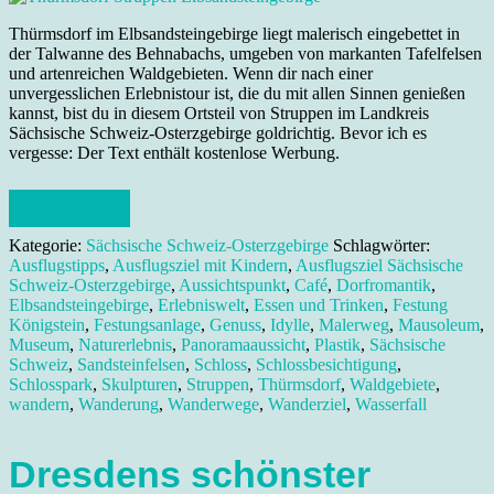
Thürmsdorf im Elbsandsteingebirge liegt malerisch eingebettet in
der Talwanne des Behnabachs, umgeben von markanten Tafelfelsen
und artenreichen Waldgebieten. Wenn dir nach einer
unvergesslichen Erlebnistour ist, die du mit allen Sinnen genießen
kannst, bist du in diesem Ortsteil von Struppen im Landkreis
Sächsische Schweiz-Osterzgebirge goldrichtig. Bevor ich es
vergesse: Der Text enthält kostenlose Werbung.
Weiterlesen
Kategorie:
Sächsische Schweiz-Osterzgebirge
Schlagwörter:
Ausflugstipps
,
Ausflugsziel mit Kindern
,
Ausflugsziel Sächsische
Schweiz-Osterzgebirge
,
Aussichtspunkt
,
Café
,
Dorfromantik
,
Elbsandsteingebirge
,
Erlebniswelt
,
Essen und Trinken
,
Festung
Königstein
,
Festungsanlage
,
Genuss
,
Idylle
,
Malerweg
,
Mausoleum
,
Museum
,
Naturerlebnis
,
Panoramaaussicht
,
Plastik
,
Sächsische
Schweiz
,
Sandsteinfelsen
,
Schloss
,
Schlossbesichtigung
,
Schlosspark
,
Skulpturen
,
Struppen
,
Thürmsdorf
,
Waldgebiete
,
wandern
,
Wanderung
,
Wanderwege
,
Wanderziel
,
Wasserfall
Dresdens schönster