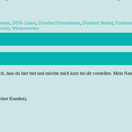
sturm
,
DDR-Zeiten
,
Dresdner Fernsehturm
,
Dresdner Statteil
,
Funkmas
hwitz
,
Wissenswertes
h, dass du hier bist und möchte mich kurz bei dir vorstellen. Mein Name
einer Kunden),