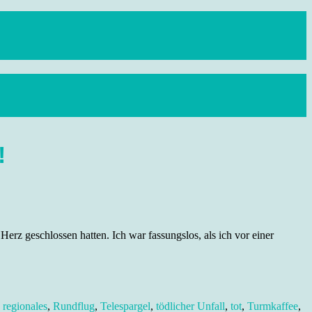
!
erz geschlossen hatten. Ich war fassungslos, als ich vor einer
,
regionales
,
Rundflug
,
Telespargel
,
tödlicher Unfall
,
tot
,
Turmkaffee
,