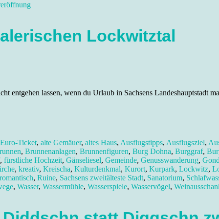
eröffnung
alerischen Lockwitztal
nicht entgehen lassen, wenn du Urlaub in Sachsens Landeshauptstadt m
-Euro-Ticket
,
alte Gemäuer
,
altes Haus
,
Ausflugstipps
,
Ausflugsziel
,
Aus
runnen
,
Brunnenanlagen
,
Brunnenfiguren
,
Burg Dohna
,
Burggraf
,
Bur
,
fürstliche Hochzeit
,
Gänseliesel
,
Gemeinde
,
Genusswanderung
,
Gond
irche
,
kreativ
,
Kreischa
,
Kulturdenkmal
,
Kurort
,
Kurpark
,
Lockwitz
,
L
romantisch
,
Ruine
,
Sachsens zweitälteste Stadt
,
Sanatorium
,
Schlafwas
wege
,
Wasser
,
Wassermühle
,
Wasserspiele
,
Wasservögel
,
Weinausschan
 Diddschn statt Diggschn z