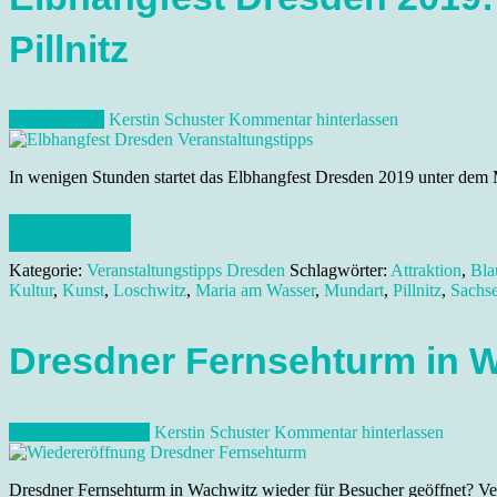
Pillnitz
27. Juni 2019
Kerstin Schuster
Kommentar hinterlassen
In wenigen Stunden startet das Elbhangfest Dresden 2019 unter dem 
Weiterlesen
Kategorie:
Veranstaltungstipps Dresden
Schlagwörter:
Attraktion
,
Bla
Kultur
,
Kunst
,
Loschwitz
,
Maria am Wasser
,
Mundart
,
Pillnitz
,
Sachs
Dresdner Fernsehturm in W
14. November 2014
Kerstin Schuster
Kommentar hinterlassen
Dresdner Fernsehturm in Wachwitz wieder für Besucher geöffnet? 