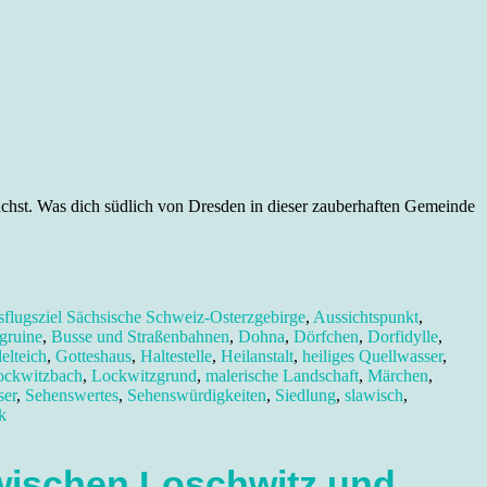
achst. Was dich südlich von Dresden in dieser zauberhaften Gemeinde
flugsziel Sächsische Schweiz-Osterzgebirge
,
Aussichtspunkt
,
gruine
,
Busse und Straßenbahnen
,
Dohna
,
Dörfchen
,
Dorfidylle
,
elteich
,
Gotteshaus
,
Haltestelle
,
Heilanstalt
,
heiliges Quellwasser
,
ockwitzbach
,
Lockwitzgrund
,
malerische Landschaft
,
Märchen
,
ser
,
Sehenswertes
,
Sehenswürdigkeiten
,
Siedlung
,
slawisch
,
k
wischen Loschwitz und