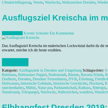
Ultraleichtflugzeug
,
Verein
,
Wachwitz
,
Wahrzeichen Dresden
,
Wieder
Ausflugsziel Kreischa im m
13. Juni 2022
Kerstin Schuster
Ein Kommentar
Das Ausflugsziel Kreischa im malerischen Lockwitztal darfst du dir 
erwartet, möchte ich dir heute erzählen.
Weiterlesen
Kategorie:
Ausflugsziele in Dresden und Umgebung
Schlagwörter:
9
Babisnau
,
Babisnauer Pappel
,
Badeanstalt
,
Bäume
,
Bavaria Klinik
,
B
Dorfkern
,
Dresden
,
Dresdner Fernsehturm
,
DVB
,
Erholung
,
Friedhof
Heilwasser
,
historische Gebäude
,
historische Geschichte
,
Hochzeit
,
K
märchenhaftes
,
Mühle
,
Natur pur
,
Parklandschaft
,
Rathaus
,
Rittergut
,
Standesamt
,
Telespargel
,
Wachwitz
,
Wahrzeichen
,
wandern
,
Wander
Elbhangfest Dresden 2019: