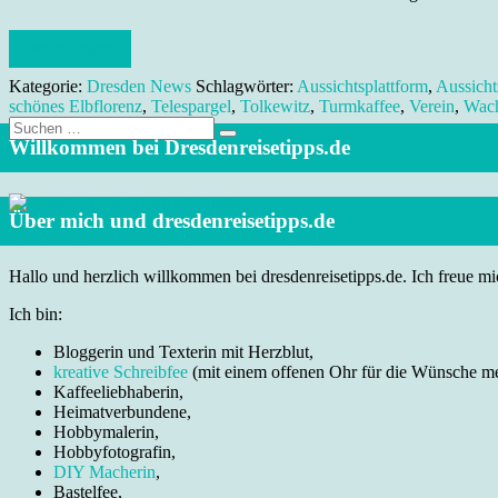
Weiterlesen
Kategorie:
Dresden News
Schlagwörter:
Aussichtsplattform
,
Aussicht
schönes Elbflorenz
,
Telespargel
,
Tolkewitz
,
Turmkaffee
,
Verein
,
Wac
Suche
nach:
Willkommen bei Dresdenreisetipps.de
Über mich und dresdenreisetipps.de
Hallo und herzlich willkommen bei dresdenreisetipps.de. Ich freue mic
Ich bin:
Bloggerin und Texterin mit Herzblut,
kreative Schreibfee
(mit einem offenen Ohr für die Wünsche m
Kaffeeliebhaberin,
Heimatverbundene,
Hobbymalerin,
Hobbyfotografin,
DIY Macherin
,
Bastelfee,