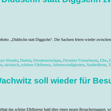
Motto: „Diddschn statt Diggschn“. Die Sachsen feiern wieder zwischen
ues Wunder
,
Dialekt
,
Dresdenreisetipps
,
Dresdner Fernsehturm
,
Elbe
,
E
en
,
sächsisch
,
schönes Elbflorenz
,
Sehenswürdigkeiten
,
Stadtteilfeste
,
T
achwitz soll wieder für Be
Verfügt das schöne Elbflorenz bald über einen neuen Besuchermagne