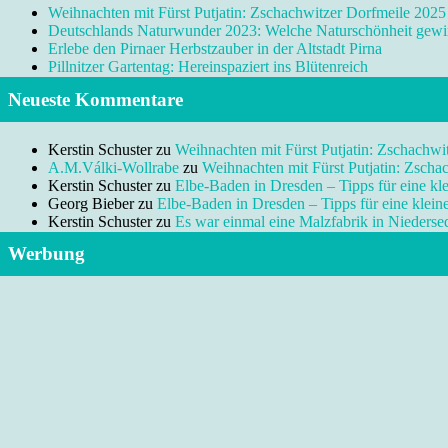
Weihnachten mit Fürst Putjatin: Zschachwitzer Dorfmeile 2025
Deutschlands Naturwunder 2023: Welche Naturschönheit gewi
Erlebe den Pirnaer Herbstzauber in der Altstadt Pirna
Pillnitzer Gartentag: Hereinspaziert ins Blütenreich
Neueste Kommentare
Kerstin Schuster
zu
Weihnachten mit Fürst Putjatin: Zschachwi
A.M.Válki-Wollrabe
zu
Weihnachten mit Fürst Putjatin: Zscha
Kerstin Schuster
zu
Elbe-Baden in Dresden – Tipps für eine kl
Georg Bieber
zu
Elbe-Baden in Dresden – Tipps für eine klei
Kerstin Schuster
zu
Es war einmal eine Malzfabrik in Niedersed
Werbung