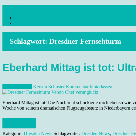
Skip
dresdenreisetipps.de
to
Impressum
content
Reisetipps Dresden, Sehenswürdigkeiten, Ausflugsziele Sachsen, Ver
Datenschutz
Schlagwort:
Dresdner Fernsehturm
Eberhard Mittag ist tot: Ul
3. August 2022
Kerstin Schuster
Kommentar hinterlassen
Eberhard Mittag ist tot! Die Nachricht schockierte mich ebenso wie vi
Woche von seinem dramatischen Flugzeugabsturz in Niederbayern erfuh
Weiterlesen
Kategorie:
Dresden News
Schlagwörter:
Dresden News
,
Dresdner Fe