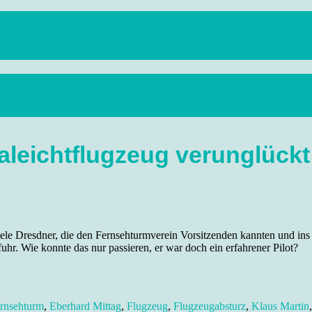
anstaltungen, Wandern, Kunst und Kultur im schönen Elbflorenz..
traleichtflugzeug verunglückt
ele Dresdner, die den Fernsehturmverein Vorsitzenden kannten und ins H
r. Wie konnte das nur passieren, er war doch ein erfahrener Pilot?
rnsehturm
,
Eberhard Mittag
,
Flugzeug
,
Flugzeugabsturz
,
Klaus Martin