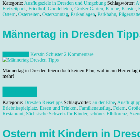
Kategorie:
Ausflugsziele in Dresden und Umgebung
Schlagwörter:
Au
Freizeitpark
,
Friedhof
,
Gondelteich
,
Großer Garten
,
Kirche
,
Kloster
,
Ostern
,
Osterreiten
,
Ostersonntag
,
Parkanlagen
,
Parkbahn
,
Pilgerstätt
Männertag in Dresden Tip
24. Mai 2022
Kerstin Schuster
2 Kommentare
Männertag in Dresden feiern doch keinen Plan, wohin am Herrentag in 
mehr!
Weiterlesen
Kategorie:
Dresden Reisetipps
Schlagwörter:
an der Elbe
,
Ausflugtip
Erlebnisspielplatz
,
Essen und Trinken
,
Familienausflug
,
Feiern
,
Große
Restaurant
,
Sächsische Schweiz für Kinder
,
schönes Elbflorenz
,
Szene
Ostern mit Kindern in Dr