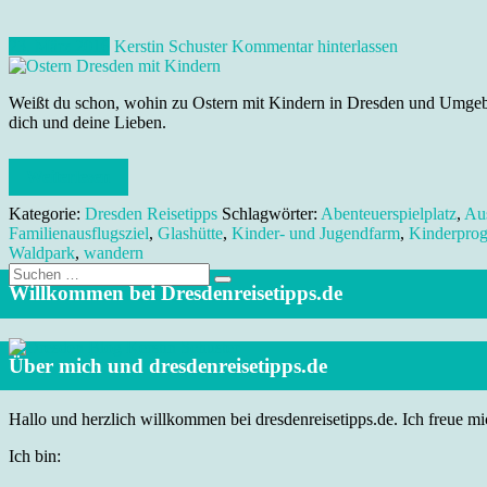
23. März 2016
Kerstin Schuster
Kommentar hinterlassen
Weißt du schon, wohin zu Ostern mit Kindern in Dresden und Umgebun
dich und deine Lieben.
Weiterlesen
Kategorie:
Dresden Reisetipps
Schlagwörter:
Abenteuerspielplatz
,
Aus
Familienausflugsziel
,
Glashütte
,
Kinder- und Jugendfarm
,
Kinderpro
Waldpark
,
wandern
Suche
nach:
Willkommen bei Dresdenreisetipps.de
Über mich und dresdenreisetipps.de
Hallo und herzlich willkommen bei dresdenreisetipps.de. Ich freue mic
Ich bin: