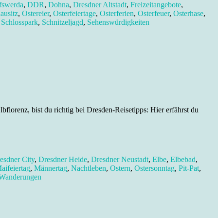
fswerda
,
DDR
,
Dohna
,
Dresdner Altstadt
,
Freizeitangebote
,
ausitz
,
Ostereier
,
Osterfeiertage
,
Osterferien
,
Osterfeuer
,
Osterhase
,
,
Schlosspark
,
Schnitzeljagd
,
Sehenswürdigkeiten
lorenz, bist du richtig bei Dresden-Reisetipps: Hier erfährst du
esdner City
,
Dresdner Heide
,
Dresdner Neustadt
,
Elbe
,
Elbebad
,
aifeiertag
,
Männertag
,
Nachtleben
,
Ostern
,
Ostersonntag
,
Pit-Pat
,
Wanderungen