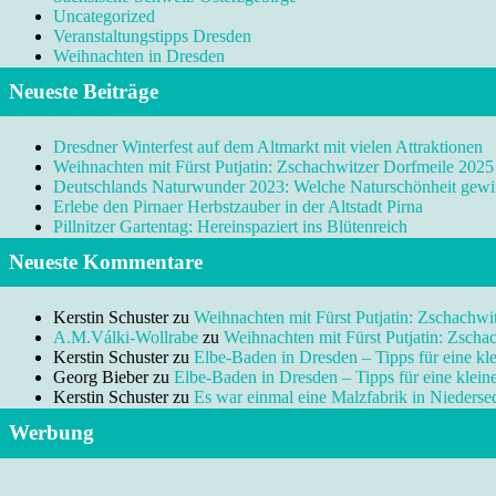
Uncategorized
Veranstaltungstipps Dresden
Weihnachten in Dresden
Neueste Beiträge
Dresdner Winterfest auf dem Altmarkt mit vielen Attraktionen
Weihnachten mit Fürst Putjatin: Zschachwitzer Dorfmeile 2025
Deutschlands Naturwunder 2023: Welche Naturschönheit gewi
Erlebe den Pirnaer Herbstzauber in der Altstadt Pirna
Pillnitzer Gartentag: Hereinspaziert ins Blütenreich
Neueste Kommentare
Kerstin Schuster
zu
Weihnachten mit Fürst Putjatin: Zschachwi
A.M.Válki-Wollrabe
zu
Weihnachten mit Fürst Putjatin: Zscha
Kerstin Schuster
zu
Elbe-Baden in Dresden – Tipps für eine kl
Georg Bieber
zu
Elbe-Baden in Dresden – Tipps für eine klei
Kerstin Schuster
zu
Es war einmal eine Malzfabrik in Niedersed
Werbung