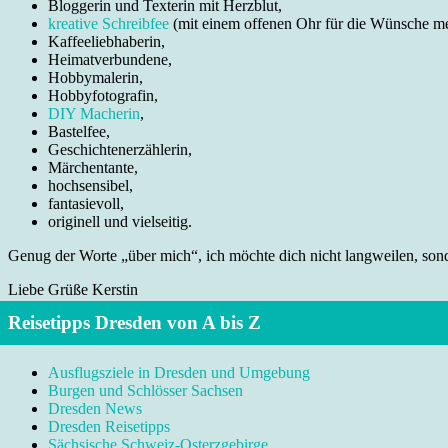
Bloggerin und Texterin mit Herzblut,
kreative Schreibfee
(mit einem offenen Ohr für die Wünsche m
Kaffeeliebhaberin,
Heimatverbundene,
Hobbymalerin,
Hobbyfotografin,
DIY Macherin
,
Bastelfee,
Geschichtenerzählerin,
Märchentante,
hochsensibel,
fantasievoll,
originell und vielseitig.
Genug der Worte „über mich“, ich möchte dich nicht langweilen, sonde
Liebe Grüße Kerstin
Reisetipps Dresden von A bis Z
Ausflugsziele in Dresden und Umgebung
Burgen und Schlösser Sachsen
Dresden News
Dresden Reisetipps
Sächsische Schweiz-Osterzgebirge