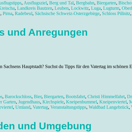
sflugstipps
,
Ausflugsziel
,
Berg und Tal
,
Bergbahn
,
Biergarten
,
Bischo
Kreischa
,
Landkreis Bautzen
,
Leuben
,
Lockwitz
,
Luga
,
Lugturm
,
Oberl
e
,
Pirna
,
Radebeul
,
Sächsische Schweiz-Osterzgebirge
,
Schloss Pillnitz
ps und Anregungen
Sachsens Hauptstadt? Suchst du Tipps für den Vatertag im schönen Elbf
ps
,
Barockschloss
,
Bier
,
Biergarten
,
Bootsfahrt
,
Christi Himmelfahrt
,
Dr
r Garten
,
Jugendhaus
,
Kirchspiele
,
Kneipenbummel
,
Kneipenviertel
,
M
viertel
,
Umland
,
Vatertag
,
Veranstaltungstipps
,
Waldbad Langebrück
,
esden und Umgebung