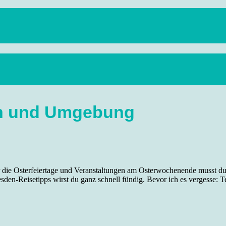
anstaltungen, Wandern, Kunst und Kultur im schönen Elbflorenz..
den und Umgebung
ie Osterfeiertage und Veranstaltungen am Osterwochenende musst du h
esden-Reisetipps wirst du ganz schnell fündig. Bevor ich es vergesse: 