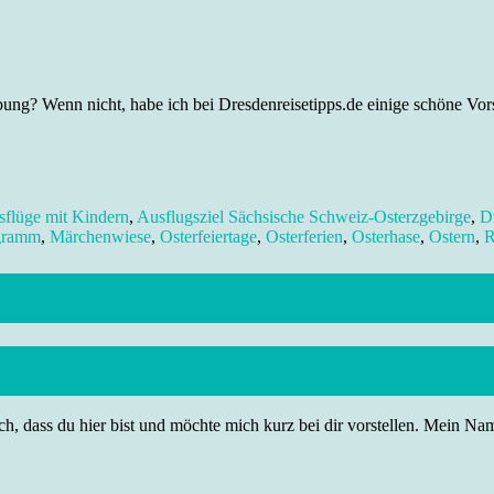
g? Wenn nicht, habe ich bei Dresdenreisetipps.de einige schöne Vorsc
flüge mit Kindern
,
Ausflugsziel Sächsische Schweiz-Osterzgebirge
,
D
gramm
,
Märchenwiese
,
Osterfeiertage
,
Osterferien
,
Osterhase
,
Ostern
,
R
h, dass du hier bist und möchte mich kurz bei dir vorstellen. Mein Name