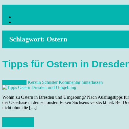
Skip
dresdenreisetipps.de
to
Impressum
content
Reisetipps Dresden, Sehenswürdigkeiten, Ausflugsziele Sachsen, Ver
Datenschutz
Schlagwort:
Ostern
Tipps für Ostern in Dres
5. April 2023
Kerstin Schuster
Kommentar hinterlassen
Wohin zu Ostern in Dresden und Umgebung? Nach Ausflugstipps für d
der Osterhase in den schönsten Ecken Sachsens versteckt hat. Bei Dr
nicht ohne die […]
Weiterlesen