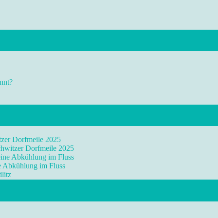
nnt?
tzer Dorfmeile 2025
chwitzer Dorfmeile 2025
eine Abkühlung im Fluss
ne Abkühlung im Fluss
litz