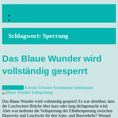
Skip
dresdenreisetipps.de
to
Impressum
content
Reisetipps Dresden, Sehenswürdigkeiten, Ausflugsziele Sachsen,
Datenschutz
Veranstaltungen, Wandern, Kunst und Kultur im schönen Elbflorenz..
Schlagwort:
Sperrung
Das Blaue Wunder wird
vollständig gesperrt
21. Juli 2022
Kerstin Schuster
Kommentar hinterlassen
Das Blaue Wunder wird vollständig gesperrt! Es war absehbar, dass
die Loschwitzer Brücke über kurz oder lang dichtgemacht wird.
Aber was bedeutet die Vollsperrung der Elbüberquerung zwischen
Blasewitz und Loschwitz für den Auto- und Busverkehr? Worauf