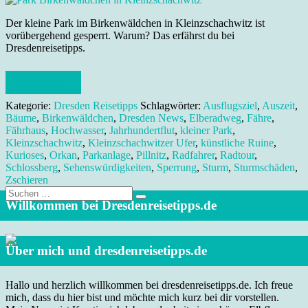
Der kleine Park im Birkenwäldchen in Kleinzschachwitz ist
vorübergehend gesperrt. Warum? Das erfährst du bei
Dresdenreisetipps.
Weiterlesen
Kategorie:
Dresden Reisetipps
Schlagwörter:
Ausflugsziel
,
Auszeit
,
Bäume
,
Birkenwäldchen
,
Dresden News
,
Elberadweg
,
Fähre
,
Fährhaus
,
Hochwasser
,
Jahrhundertflut
,
kleiner Park
,
Kleinzschachwitz
,
Kleinzschachwitzer Ufer
,
künstliche Ruine
,
Kurioses
,
Orkan
,
Parkanlage
,
Pillnitz
,
Radfahrer
,
Radtour
,
Schlossberg
,
Sehenswürdigkeiten
,
Sperrung
,
Sturm
,
Sturmschäden
,
Zschieren
Suche
nach:
Willkommen bei Dresdenreisetipps.de
Über mich und dresdenreisetipps.de
Hallo und herzlich willkommen bei dresdenreisetipps.de. Ich freue
mich, dass du hier bist und möchte mich kurz bei dir vorstellen.