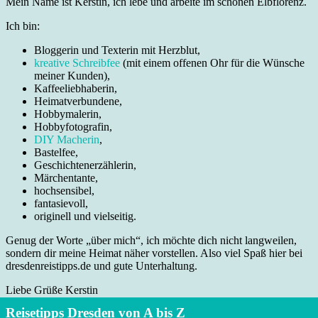
Mein Name ist Kerstin, ich lebe und arbeite im schönen Elbflorenz.
Ich bin:
Bloggerin und Texterin mit Herzblut,
kreative Schreibfee
(mit einem offenen Ohr für die Wünsche
meiner Kunden),
Kaffeeliebhaberin,
Heimatverbundene,
Hobbymalerin,
Hobbyfotografin,
DIY Macherin
,
Bastelfee,
Geschichtenerzählerin,
Märchentante,
hochsensibel,
fantasievoll,
originell und vielseitig.
Genug der Worte „über mich“, ich möchte dich nicht langweilen,
sondern dir meine Heimat näher vorstellen. Also viel Spaß hier bei
dresdenreistipps.de und gute Unterhaltung.
Liebe Grüße Kerstin
Reisetipps Dresden von A bis Z