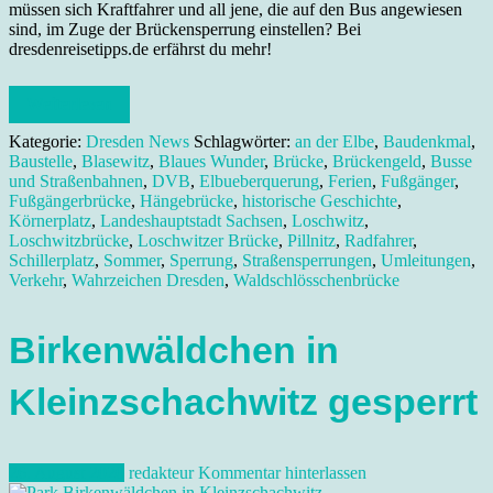
müssen sich Kraftfahrer und all jene, die auf den Bus angewiesen
sind, im Zuge der Brückensperrung einstellen? Bei
dresdenreisetipps.de erfährst du mehr!
Weiterlesen
Kategorie:
Dresden News
Schlagwörter:
an der Elbe
,
Baudenkmal
,
Baustelle
,
Blasewitz
,
Blaues Wunder
,
Brücke
,
Brückengeld
,
Busse
und Straßenbahnen
,
DVB
,
Elbueberquerung
,
Ferien
,
Fußgänger
,
Fußgängerbrücke
,
Hängebrücke
,
historische Geschichte
,
Körnerplatz
,
Landeshauptstadt Sachsen
,
Loschwitz
,
Loschwitzbrücke
,
Loschwitzer Brücke
,
Pillnitz
,
Radfahrer
,
Schillerplatz
,
Sommer
,
Sperrung
,
Straßensperrungen
,
Umleitungen
,
Verkehr
,
Wahrzeichen Dresden
,
Waldschlösschenbrücke
Birkenwäldchen in
Kleinzschachwitz gesperrt
26. August 2020
redakteur
Kommentar hinterlassen