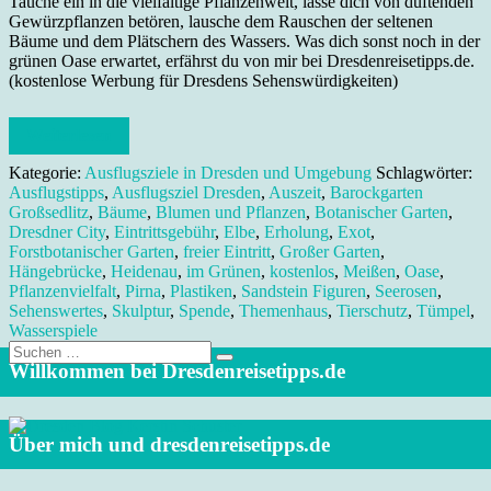
Tauche ein in die vielfältige Pflanzenwelt, lasse dich von duftenden
Gewürzpflanzen betören, lausche dem Rauschen der seltenen
Bäume und dem Plätschern des Wassers. Was dich sonst noch in der
grünen Oase erwartet, erfährst du von mir bei Dresdenreisetipps.de.
(kostenlose Werbung für Dresdens Sehenswürdigkeiten)
Weiterlesen
Kategorie:
Ausflugsziele in Dresden und Umgebung
Schlagwörter:
Ausflugstipps
,
Ausflugsziel Dresden
,
Auszeit
,
Barockgarten
Großsedlitz
,
Bäume
,
Blumen und Pflanzen
,
Botanischer Garten
,
Dresdner City
,
Eintrittsgebühr
,
Elbe
,
Erholung
,
Exot
,
Forstbotanischer Garten
,
freier Eintritt
,
Großer Garten
,
Hängebrücke
,
Heidenau
,
im Grünen
,
kostenlos
,
Meißen
,
Oase
,
Pflanzenvielfalt
,
Pirna
,
Plastiken
,
Sandstein Figuren
,
Seerosen
,
Sehenswertes
,
Skulptur
,
Spende
,
Themenhaus
,
Tierschutz
,
Tümpel
,
Wasserspiele
Suche
nach:
Willkommen bei Dresdenreisetipps.de
Über mich und dresdenreisetipps.de