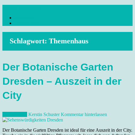
Skip
dresdenreisetipps.de
to
Impressum
content
Reisetipps Dresden, Sehenswürdigkeiten, Ausflugsziele Sachsen,
Datenschutz
Veranstaltungen, Wandern, Kunst und Kultur im schönen Elbflorenz..
Schlagwort:
Themenhaus
Der Botanische Garten
Dresden – Auszeit in der
City
21. Juli 2013
Kerstin Schuster
Kommentar hinterlassen
Der Botanische Garten Dresden ist ideal für eine Auszeit in der City.