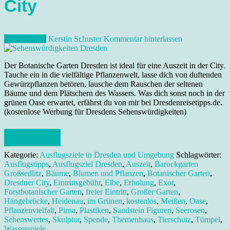
City
21. Juli 2013
Kerstin Schuster
Kommentar hinterlassen
Der Botanische Garten Dresden ist ideal für eine Auszeit in der City.
Tauche ein in die vielfältige Pflanzenwelt, lasse dich von duftenden
Gewürzpflanzen betören, lausche dem Rauschen der seltenen
Bäume und dem Plätschern des Wassers. Was dich sonst noch in der
grünen Oase erwartet, erfährst du von mir bei Dresdenreisetipps.de.
(kostenlose Werbung für Dresdens Sehenswürdigkeiten)
Weiterlesen
Kategorie:
Ausflugsziele in Dresden und Umgebung
Schlagwörter:
Ausflugstipps
,
Ausflugsziel Dresden
,
Auszeit
,
Barockgarten
Großsedlitz
,
Bäume
,
Blumen und Pflanzen
,
Botanischer Garten
,
Dresdner City
,
Eintrittsgebühr
,
Elbe
,
Erholung
,
Exot
,
Forstbotanischer Garten
,
freier Eintritt
,
Großer Garten
,
Hängebrücke
,
Heidenau
,
im Grünen
,
kostenlos
,
Meißen
,
Oase
,
Pflanzenvielfalt
,
Pirna
,
Plastiken
,
Sandstein Figuren
,
Seerosen
,
Sehenswertes
,
Skulptur
,
Spende
,
Themenhaus
,
Tierschutz
,
Tümpel
,
Wasserspiele