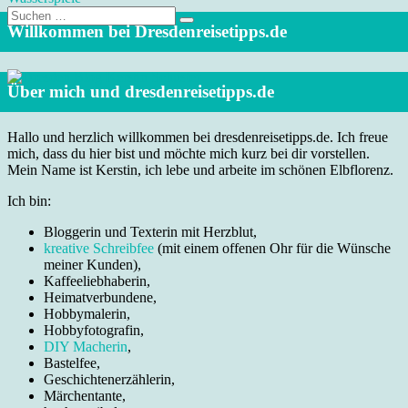
Suche
nach:
Willkommen bei Dresdenreisetipps.de
Über mich und dresdenreisetipps.de
Hallo und herzlich willkommen bei dresdenreisetipps.de. Ich freue
mich, dass du hier bist und möchte mich kurz bei dir vorstellen.
Mein Name ist Kerstin, ich lebe und arbeite im schönen Elbflorenz.
Ich bin:
Bloggerin und Texterin mit Herzblut,
kreative Schreibfee
(mit einem offenen Ohr für die Wünsche
meiner Kunden),
Kaffeeliebhaberin,
Heimatverbundene,
Hobbymalerin,
Hobbyfotografin,
DIY Macherin
,
Bastelfee,
Geschichtenerzählerin,
Märchentante,