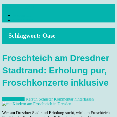
Skip
dresdenreisetipps.de
to
Impressum
content
Reisetipps Dresden, Sehenswürdigkeiten, Ausflugsziele Sachsen,
Datenschutz
Veranstaltungen, Wandern, Kunst und Kultur im schönen Elbflorenz..
Schlagwort:
Oase
Froschteich am Dresdner
Stadtrand: Erholung pur,
Froschkonzerte inklusive
18. Juni 2018
Kerstin Schuster
Kommentar hinterlassen
Wer am Dresdner Stadtrand Erholung sucht, wird am Froschteich