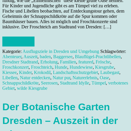
fündig, wie die „Einheimischen“ diese kleine grüne Oase nennen.
Für Kinder und Jugendliche gibt es am Tümpel viel zu erleben.
Fische und Libellen beobachten, auf Entdeckungstour gehen, dem
Geheimnis der Schnappschildkröte auf die Spur kommen oder
Baumhäuser bauen. Alles ist möglich und Froschkonzerte sind
inklusive. Der Froschteich am Stadtrand von Dresden: […]
Weiterlesen
Kategorie:
Ausflugsziele in Dresden und Umgebung
Schlagwörter:
Abenteuer
,
Auszeit
,
baden
,
Baggersee
,
Blauflügel-Prachtlibellen
,
Dresdner Stadtrand
,
Erholung
,
Familien
,
featured
,
Frösche
,
Froschkonzert
,
Froschteich
,
Hunde
,
Hundewiese
,
Kiesgrube
,
Kiessee
,
Kinder
,
Krokodil
,
Landschaftsschutzgebiet
,
Laubegast
,
Libellen
,
Natur entdecken
,
Natur pur
,
Naturerlebnis
,
Oase
,
Schnappschildkröte
,
Seerosen
,
Stadtrand Idylle
,
Tümpel
,
verbotenes
Gebiet
,
wilde Kiesgrube
Der Botanische Garten
Dresden – Auszeit in der