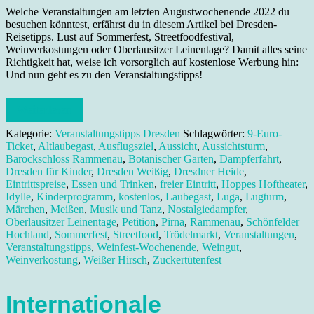
Welche Veranstaltungen am letzten Augustwochenende 2022 du
besuchen könntest, erfährst du in diesem Artikel bei Dresden-
Reisetipps. Lust auf Sommerfest, Streetfoodfestival,
Weinverkostungen oder Oberlausitzer Leinentage? Damit alles seine
Richtigkeit hat, weise ich vorsorglich auf kostenlose Werbung hin:
Und nun geht es zu den Veranstaltungstipps!
Weiterlesen
Kategorie:
Veranstaltungstipps Dresden
Schlagwörter:
9-Euro-
Ticket
,
Altlaubegast
,
Ausflugsziel
,
Aussicht
,
Aussichtsturm
,
Barockschloss Rammenau
,
Botanischer Garten
,
Dampferfahrt
,
Dresden für Kinder
,
Dresden Weißig
,
Dresdner Heide
,
Eintrittspreise
,
Essen und Trinken
,
freier Eintritt
,
Hoppes Hoftheater
,
Idylle
,
Kinderprogramm
,
kostenlos
,
Laubegast
,
Luga
,
Lugturm
,
Märchen
,
Meißen
,
Musik und Tanz
,
Nostalgiedampfer
,
Oberlausitzer Leinentage
,
Petition
,
Pirna
,
Rammenau
,
Schönfelder
Hochland
,
Sommerfest
,
Streetfood
,
Trödelmarkt
,
Veranstaltungen
,
Veranstaltungstipps
,
Weinfest-Wochenende
,
Weingut
,
Weinverkostung
,
Weißer Hirsch
,
Zuckertütenfest
Internationale