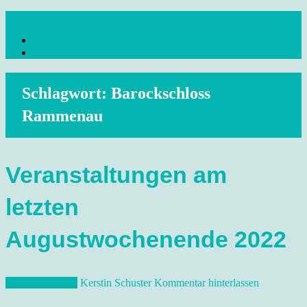
Skip
dresdenreisetipps.de
to
Impressum
content
Reisetipps Dresden, Sehenswürdigkeiten, Ausflugsziele Sachsen,
Datenschutz
Veranstaltungen, Wandern, Kunst und Kultur im schönen Elbflorenz..
Schlagwort:
Barockschloss
Rammenau
Veranstaltungen am
letzten
Augustwochenende 2022
26. August 2022
Kerstin Schuster
Kommentar hinterlassen