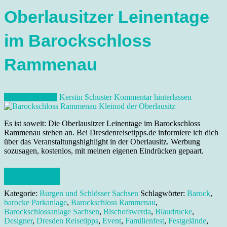
Oberlausitzer Leinentage
im Barockschloss
Rammenau
25. August 2019
Kerstin Schuster
Kommentar hinterlassen
Es ist soweit: Die Oberlausitzer Leinentage im Barockschloss
Rammenau stehen an. Bei Dresdenreisetipps.de informiere ich dich
über das Veranstaltungshighlight in der Oberlausitz. Werbung
sozusagen, kostenlos, mit meinen eigenen Eindrücken gepaart.
Weiterlesen
Kategorie:
Burgen und Schlösser Sachsen
Schlagwörter:
Barock
,
barocke Parkanlage
,
Barockschloss Rammenau
,
Barockschlossanlage Sachsen
,
Bischofswerda
,
Blaudrucke
,
Designer
,
Dresden Reisetipps
,
Event
,
Familienfest
,
Festgelände
,