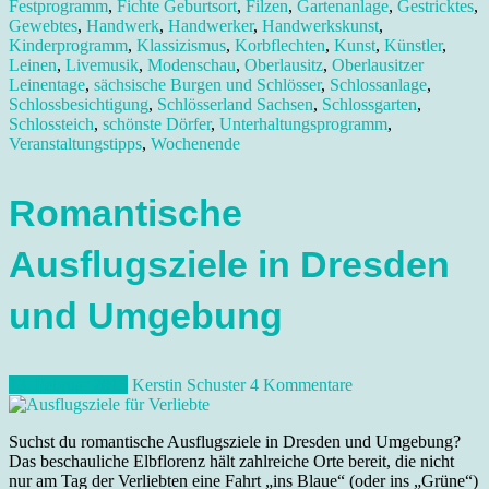
Festprogramm
,
Fichte Geburtsort
,
Filzen
,
Gartenanlage
,
Gestricktes
,
Gewebtes
,
Handwerk
,
Handwerker
,
Handwerkskunst
,
Kinderprogramm
,
Klassizismus
,
Korbflechten
,
Kunst
,
Künstler
,
Leinen
,
Livemusik
,
Modenschau
,
Oberlausitz
,
Oberlausitzer
Leinentage
,
sächsische Burgen und Schlösser
,
Schlossanlage
,
Schlossbesichtigung
,
Schlösserland Sachsen
,
Schlossgarten
,
Schlossteich
,
schönste Dörfer
,
Unterhaltungsprogramm
,
Veranstaltungstipps
,
Wochenende
Romantische
Ausflugsziele in Dresden
und Umgebung
13. Februar 2015
Kerstin Schuster
4 Kommentare
Suchst du romantische Ausflugsziele in Dresden und Umgebung?
Das beschauliche Elbflorenz hält zahlreiche Orte bereit, die nicht
nur am Tag der Verliebten eine Fahrt „ins Blaue“ (oder ins „Grüne“)