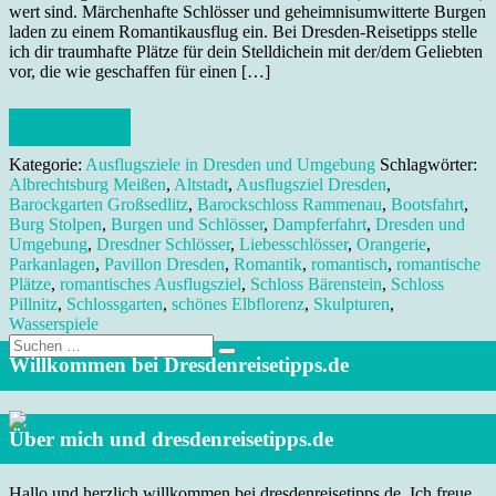
wert sind. Märchenhafte Schlösser und geheimnisumwitterte Burgen
laden zu einem Romantikausflug ein. Bei Dresden-Reisetipps stelle
ich dir traumhafte Plätze für dein Stelldichein mit der/dem Geliebten
vor, die wie geschaffen für einen […]
Weiterlesen
Kategorie:
Ausflugsziele in Dresden und Umgebung
Schlagwörter:
Albrechtsburg Meißen
,
Altstadt
,
Ausflugsziel Dresden
,
Barockgarten Großsedlitz
,
Barockschloss Rammenau
,
Bootsfahrt
,
Burg Stolpen
,
Burgen und Schlösser
,
Dampferfahrt
,
Dresden und
Umgebung
,
Dresdner Schlösser
,
Liebesschlösser
,
Orangerie
,
Parkanlagen
,
Pavillon Dresden
,
Romantik
,
romantisch
,
romantische
Plätze
,
romantisches Ausflugsziel
,
Schloss Bärenstein
,
Schloss
Pillnitz
,
Schlossgarten
,
schönes Elbflorenz
,
Skulpturen
,
Wasserspiele
Suche
nach:
Willkommen bei Dresdenreisetipps.de
Über mich und dresdenreisetipps.de
Hallo und herzlich willkommen bei dresdenreisetipps.de. Ich freue