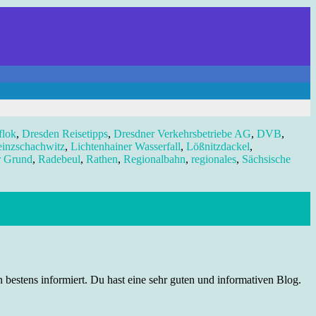
lok
,
Dresden Reisetipps
,
Dresdner Verkehrsbetriebe AG
,
DVB
,
einzschachwitz
,
Lichtenhainer Wasserfall
,
Lößnitzdackel
,
r Grund
,
Radebeul
,
Rathen
,
Regionalbahn
,
regionales
,
Sächsische
 bestens informiert. Du hast eine sehr guten und informativen Blog.