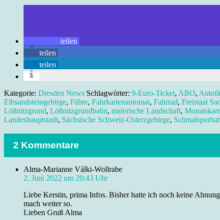
teilen
teilen
teilen
Kategorie:
Dresden News
Schlagwörter:
9-Euro-Ticket
,
ABO
,
Autofä
Elbsandsteingebirge
,
Fähre
,
Fahrkartenautomat
,
Fahrrad
,
Freistaat Sa
Lößnitzgrund
,
Lößnitzgrundbahn
,
malerische Landschaft
,
Monatskart
Landeshauptstadt
,
Sächsische Schweiz-Osterzgebirge
,
Schmalspurba
2 Kommentare
Alma-Marianne Válki-Wollrabe
2. Juni 2022 um 20:43 Uhr
Liebe Kerstin, prima Infos. Bisher hatte ich noch keine Ahnung
mach weiter so.
Lieben Gruß Alma