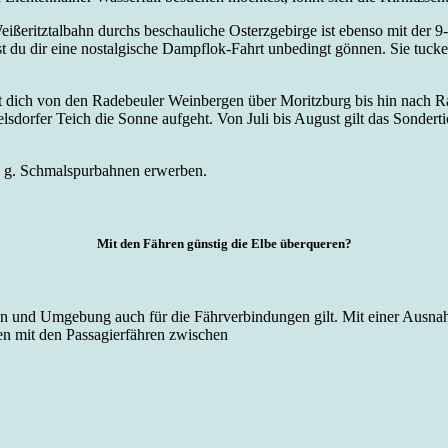
eißeritztalbahn durchs beschauliche Osterzgebirge ist ebenso mit der
test du dir eine nostalgische Dampflok-Fahrt unbedingt gönnen. Sie tu
t dich von den Radebeuler Weinbergen über Moritzburg bis hin nach 
rfer Teich die Sonne aufgeht. Von Juli bis August gilt das Sondertic
o. g. Schmalspurbahnen erwerben.
Mit den Fähren günstig die Elbe überqueren?
en und Umgebung auch für die Fährverbindungen gilt. Mit einer Ausnahm
en mit den Passagierfähren zwischen