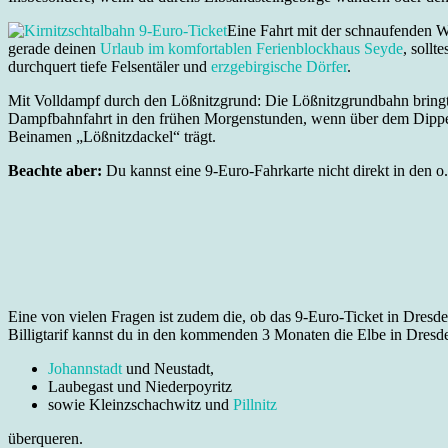
Eine Fahrt mit der schnaufenden W
gerade deinen
Urlaub im komfortablen Ferienblockhaus Seyde
, soll
durchquert tiefe Felsentäler und
erzgebirgische Dörfer
.
Mit Volldampf durch den Lößnitzgrund: Die Lößnitzgrundbahn bring
Dampfbahnfahrt in den frühen Morgenstunden, wenn über dem Dippelsdo
Beinamen „Lößnitzdackel“ trägt.
Beachte aber:
Du kannst eine 9-Euro-Fahrkarte nicht direkt in den 
Eine von vielen Fragen ist zudem die, ob das 9-Euro-Ticket in Dresd
Billigtarif kannst du in den kommenden 3 Monaten die Elbe in Dresd
Johannstadt
und Neustadt,
Laubegast und Niederpoyritz
sowie Kleinzschachwitz und
Pillnitz
überqueren.