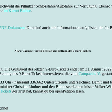
eichwohl die Pillnitzer Schlossfähre/Autofähre zur Verfügung. Ebenso 
hre
im Kurort Rathen
.
m PDF-Dokument
. Dort sind auch alle Informationen aufgelistet, die fü
News: Campact Verein Petition zur Rettung des 9-Euro-Tickets
. Die Gültigkeit des letzten 9-Euro-Tickets endet am 31. August 2022.
Rettung des 9-Euro-Tickets interessieren, die vom
Campact e. V.
gestart
:33 Uhr) insgesamt 336.662 Unterstützende unterzeichnet. Damit sind b
nzminister Christian Lindner und den Bundesverkehrsminister Volker Wi
-Tickets
gestartet hat, kannst du bei openPetition lesen.
ichne!