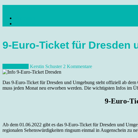
Skip
dresdenreisetipps.de
to
Impressum
content
Reisetipps Dresden, Sehenswürdigkeiten, Ausflugsziele Sachsen, Ver
Datenschutz
9-Euro-Ticket für Dresde
31. Mai 2022
Kerstin Schuster
2 Kommentare
Das 9-Euro-Ticket für Dresden und Umgebung steht offiziell ab dem 0
muss jeden Monat neu erworben werden. Die wichtigsten Infos im Üb
9-Euro-Ti
Ab dem 01.06.2022 gibt es das 9-Euro-Ticket für Dresden und Umgeb
regionalen Sehenswürdigkeiten ringsum einmal in Augenschein zu ne