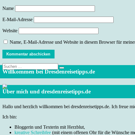
Name
E-Mail-Adresse
Website
Name, E-Mail-Adresse und Website in diesem Browser für meine
Suche
nach:
Willkommen bei Dresdenreisetipps.de
Über mich und dresdenreisetipps.de
Hallo und herzlich willkommen bei dresdenreisetipps.de. Ich freue mic
Ich bin:
Bloggerin und Texterin mit Herzblut,
kreative Schreibfee
(mit einem offenen Ohr für die Wünsche m