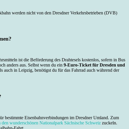
arkbahn werden nicht von den Dresdner Verkehrsbetrieben (DVB)
hmen?
smitteln ist die Beförderung des Drahtesels kostenlos, sofern in Bus
doch anders aus. Selbst wenn du ein
9-Euro-Ticket für Dresden und
 auch in Leipzig, benötigst du für das Fahrrad auch während der
?
ls für bestimmte Eisenbahnverbindungen im Dresdner Umland. Zum
h den wunderschönen Nationalpark Sächsische Schweiz
zuckeln.
talbahn-Fahrt.