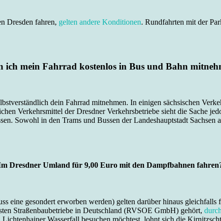
en Dresden fahren,
gelten andere Konditionen
. Rundfahrten mit der P
 ich mein Fahrrad kostenlos in Bus und Bahn mitne
stverständlich dein Fahrrad mitnehmen. In einigen sächsischen Verkehr
ichen Verkehrsmittel der Dresdner Verkehrsbetriebe sieht die Sache je
ssen. Sowohl in den Trams und Bussen der Landeshauptstadt Sachsen als
Im Dresdner Umland für 9,00 Euro mit den Dampfbahnen fahren
uss eine gesondert erworben werden) gelten darüber hinaus gleichfal
leinsten Straßenbaubetriebe in Deutschland (RVSOE GmbH) gehört,
durc
ichtenhainer Wasserfall besuchen möchtest, lohnt sich die Kirnitzsch