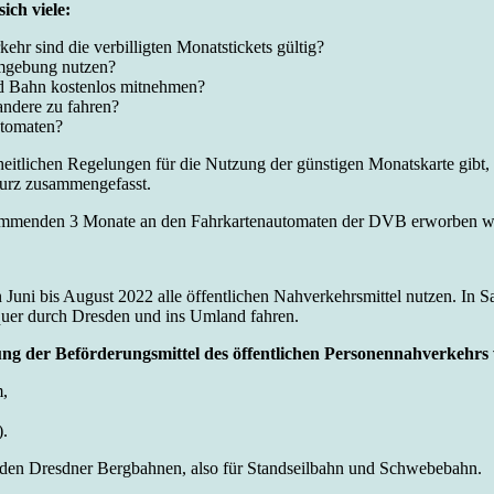
ich viele:
hr sind die verbilligten Monatstickets gültig?
Umgebung nutzen?
nd Bahn kostenlos mitnehmen?
 andere zu fahren?
utomaten?
nheitlichen Regelungen für die Nutzung der günstigen Monatskarte gibt,
kurz zusammengefasst.
ie kommenden 3 Monate an den Fahrkartenautomaten der DVB erworben 
 Juni bis August 2022 alle öffentlichen Nahverkehrsmittel nutzen. In 
 quer durch Dresden und ins Umland fahren.
ng der Beförderungsmittel des öffentlichen Personennahverkehrs 
m,
).
 den Dresdner Bergbahnen, also für Standseilbahn und Schwebebahn.