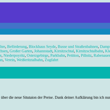
hre
,
Beförderung
,
Blockhaus Seyde
,
Busse und Straßenbahnen
,
Dampf
chsen
,
Großer Garten
,
Johannstadt
,
Kirnitzschtal
,
Kirnitzschtalbahn
,
Kl
e
,
Niederpoyritz
,
Osterzgebirge
,
Parkbahn
,
Petition
,
Pillnitz
,
Rabenaue
hn
,
Verein
,
Weißeritztalbahn
,
Zugfahrt
 über die neue Situtaion der Preise. Dank deiner Aufklärung bin ich nun